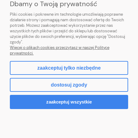
Dbamy o Twoją prywatność
PŁATNOŚCI I DOSTAWA
Pliki cookies i pokrewne im technologie umożliwiają poprawne
działanie strony i pomagają nam dostosować ofertę do Twoich
potrzeb. Możesz zaakceptować wykorzystanie przez nas
INFORMACJE
wszystkich tych plików i przejść do sklepu lub dostosować
użycie plików do swoich preferencji, wybierając opcję "Dostosuj
O NAS
zgody".
Więcej o plikach cookies przeczytasz w naszej Polityce
prywatności.
zaakceptuj tylko niezbędne
pokaż pełną wersję strony
dostosuj zgody
Sklep internetowy Shoper.pl
zaakceptuj wszystkie