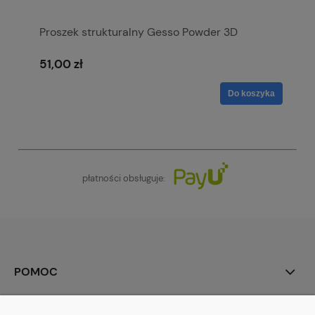
Proszek strukturalny Gesso Powder 3D
51,00 zł
Do koszyka
płatności obsługuje:
POMOC
MOJE KONTO