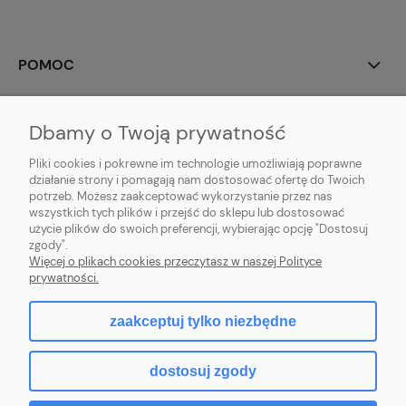
POMOC
MOJE KONTO
Dbamy o Twoją prywatność
PŁATNOŚCI I DOSTAWA
Pliki cookies i pokrewne im technologie umożliwiają poprawne
działanie strony i pomagają nam dostosować ofertę do Twoich
potrzeb. Możesz zaakceptować wykorzystanie przez nas
INFORMACJE
wszystkich tych plików i przejść do sklepu lub dostosować
użycie plików do swoich preferencji, wybierając opcję "Dostosuj
O NAS
zgody".
Więcej o plikach cookies przeczytasz w naszej Polityce
prywatności.
zaakceptuj tylko niezbędne
pokaż pełną wersję strony
dostosuj zgody
Sklep internetowy Shoper.pl