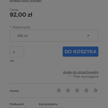
sprawdź formy dostawy
Cena nie zawiera ewentualnych kosztów płatności
Cena:
92,00 zł
*
Pojemność:
DO KOSZYKA
szt.
dodaj do przechowalni
*
- Pole wymagane
Ocena:
Producent:
Kod produktu: