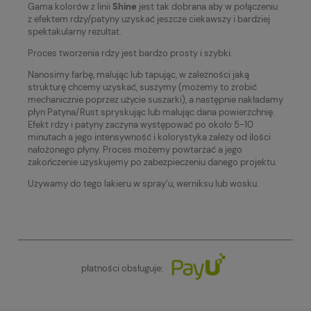
Gama kolorów z linii
Shine
jest tak dobrana aby w połączeniu
z efektem rdzy/patyny uzyskać jeszcze ciekawszy i bardziej
spektakularny rezultat.
Proces tworzenia rdzy jest bardzo prosty i szybki.
Nanosimy farbę, malując lub tapując, w zależności jaką
strukturę chcemy uzyskać, suszymy (możemy to zrobić
mechanicznie poprzez użycie suszarki), a następnie nakładamy
płyn Patyna/Rust spryskując lub malując dana powierzchnię.
Efekt rdzy i patyny zaczyna występować po około 5-10
minutach a jego intensywność i kolorystyka zależy od ilości
nałożonego płyny. Proces możemy powtarzać a jego
zakończenie uzyskujemy po zabezpieczeniu danego projektu.
Używamy do tego lakieru w spray’u, werniksu lub wosku.
płatności obsługuje: