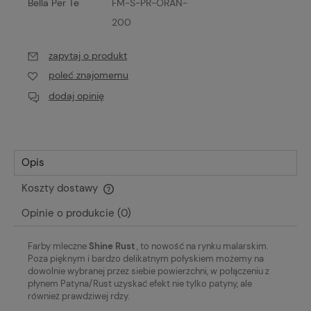
Bella Per Te
FM-S-PR-ORAN-
200
zapytaj o produkt
poleć znajomemu
dodaj opinię
Opis
Koszty dostawy
Cena nie zawiera ewentualnych kosztów płatności
Opinie o produkcie (0)
Farby mleczne
Shine Rust
, to nowość na rynku malarskim.
Poza pięknym i bardzo delikatnym połyskiem możemy na
dowolnie wybranej przez siebie powierzchni, w połączeniu z
płynem Patyna/Rust uzyskać efekt nie tylko patyny, ale
również prawdziwej rdzy.